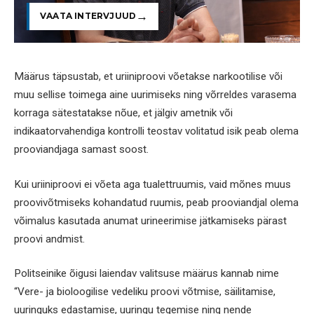
VAATA INTERVJUUD
Määrus täpsustab, et uriiniproovi võetakse narkootilise või
muu sellise toimega aine uurimiseks ning võrreldes varasema
korraga sätestatakse nõue, et jälgiv ametnik või
indikaatorvahendiga kontrolli teostav volitatud isik peab olema
prooviandjaga samast soost.
Kui uriiniproovi ei võeta aga tualettruumis, vaid mõnes muus
proovivõtmiseks kohandatud ruumis, peab prooviandjal olema
võimalus kasutada anumat urineerimise jätkamiseks pärast
proovi andmist.
Politseinike õigusi laiendav valitsuse määrus kannab nime
“Vere- ja bioloogilise vedeliku proovi võtmise, säilitamise,
uuringuks edastamise, uuringu tegemise ning nende