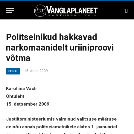
Politseinikud hakkavad
narkomaanidelt uriiniproovi
võtma
15. dets. 2009
EESTI
Karoliina Vasli
Õhtuleht
15. detsember 2009
Justiitsministeeriumis valminud valitsuse määruse
eelnõu annab politseiametnikele alates 1. jaanuarist