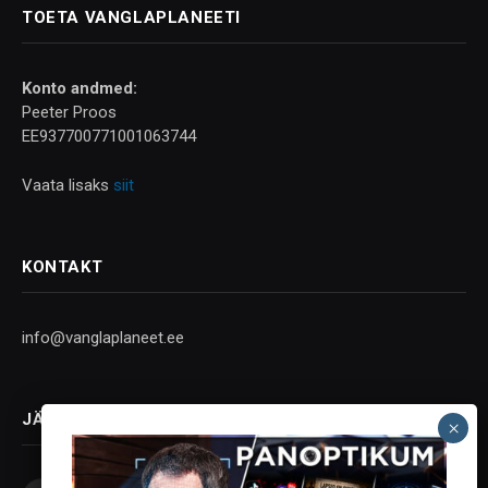
TOETA VANGLAPLANEETI
Konto andmed:
Peeter Proos
EE937700771001063744
Vaata lisaks
siit
KONTAKT
info@vanglaplaneet.ee
JÄLGI SOTSIAALMEEDIAS