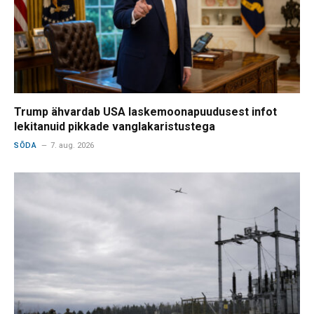
Trump ähvardab USA laskemoonapuudusest infot
lekitanuid pikkade vanglakaristustega
SÕDA
7. aug. 2026