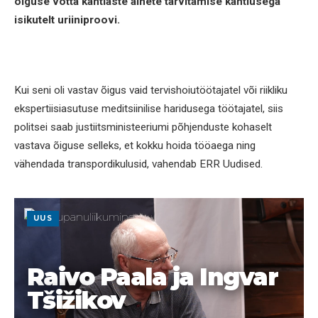
õiguse võtta kahtlaste ainete tarvitamise kahtlusega
isikutelt uriiniproovi.
Kui seni oli vastav õigus vaid tervishoiutöötajatel või riikliku
ekspertiisiasutuse meditsiinilise haridusega töötajatel, siis
politsei saab justiitsministeeriumi põhjenduste kohaselt
vastava õiguse selleks, et kokku hoida tööaega ning
vähendada transpordikulusid, vahendab ERR Uudised.
UUS
Raivo Paala ja Ingvar
Tšižikov