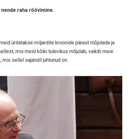
a nende raha röövimine.
meid üritatakse miljardite kroonide pärast mõjutada ja
ellest, mis meid kõiki tulevikus mõjutab, vaikib meie
 mis sellel sajandil juhtunud on.