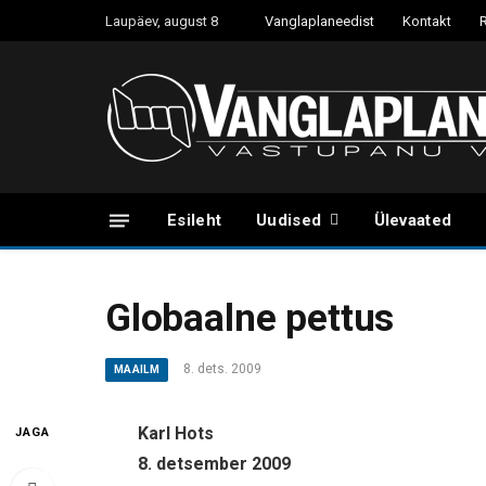
Laupäev, august 8
Vanglaplaneedist
Kontakt
Esileht
Uudised
Ülevaated
Globaalne pettus
8. dets. 2009
MAAILM
Karl Hots
JAGA
8. detsember 2009