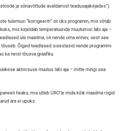
stööde ja sõnavõttude avaldamist teadusajakirjades”).
te tulemusi “korrigeeriti” on üks programm, mis võtab
uks, mis kirjeldab temperatuuride muutumisi läbi aja –
 teadlased üle maailma, oli nende oma erinev, sest see
tuur tõuseb. Õiged teadlased sisestasid nende programmi
s ka neist tõusva graafiku.
päikese aktiivsuse muutus läbi aja – mitte mingi sea
paneeli heaks, mis ütleb ÜRO’le mida kõik maailma riigid
karud ära ei upuks.