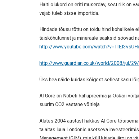
Haiti olukord on eriti muserdav, sest riik on v
vajab tuleb sisse importida.
Hindade tõusu tõttu on toidu hind kohalikele ela
täiskõhutunnet ja mineraale saaksid söövad n
http://www.youtube.com/watch?v=TIEt3vsUH
http://www.guardian.co.uk/world/2008/jul/29
Üks hea näide kuidas kõigest sellest kasu lõi
Al Gore on Nobeli Rahupreemia ja Oskari võitj
suurim CO2 vastane võitleja.
Alates 2004 aastast hakkas Al Gore tõsisema
ta aitas luua Londonis asetseva investeerimi
Management (GIM), mis küll kirjade järgi on v