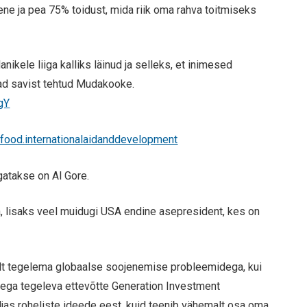
aene ja pea 75% toidust, mida riik oma rahva toitmiseks
nikele liiga kalliks läinud ja selleks, et inimesed
ad savist tehtud Mudakooke.
gY
/food.internationalaidanddevelopment
gatakse on Al Gore.
a, lisaks veel muidugi USA endine asepresident, kes on
lt tegelema globaalse soojenemise probleemidega, kui
sega tegeleva ettevõtte Generation Investment
äljas roheliste ideede eest, kuid teenib vähemalt osa oma