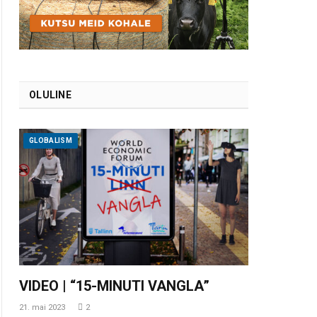
OLULINE
GLOBALISM
VIDEO | “15-MINUTI VANGLA”
21. mai 2023
2