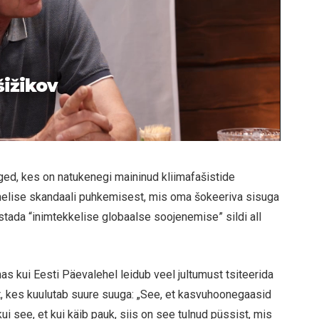
šižikov
lged, kes on natukenegi maininud kliimafašistide
imelise skandaali puhkemisest, mis oma šokeeriva sisuga
stada “inimtekkelise globaalse soojenemise” sildi all
mas kui Eesti Päevalehel leidub veel jultumust tsiteerida
, kes kuulutab suure suuga: „See, et kasvuhoonegaasid
ui see, et kui käib pauk, siis on see tulnud püssist, mis