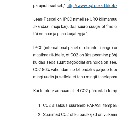
parajasti suitseb,”
http://www.epl.ee/artikkel
Jean-Pascal on IPCC nimelise ÜRO kliimamuu
skandaali mõju karjudes suure suuga, et “meie
tõi on suur ja paha kurjategija.”
IPCC (international panel of climate change) o
maailma riikidele, et CO2 on üks peamine põhj
kuidas seda suurt tragöödiat ära hoida on see
CO2 80% vähendamine tähendaks paljude tööstu
mingi uudis ja sellele ei tasu mingit tähelepan
Kui te olete arusaamal, et CO2 põhjustab temper
CO2 sisaldus suureneb PÄRAST temperatu
Suurimad CO2 õhku paiskajad on vulkaan