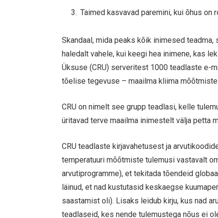
Taimed kasvavad paremini, kui õhus on
Skandaal, mida peaks kõik inimesed teadma, s
haledalt vahele, kui keegi hea inimene, kas lek
Üksuse (CRU) serveritest 1000 teadlaste e-mai
tõelise tegevuse – maailma kliima mõõtmiste
CRU on nimelt see grupp teadlasi, kelle tulem
üritavad terve maailma inimestelt välja petta 
CRU teadlaste kirjavahetusest ja arvutikoodid
temperatuuri mõõtmiste tulemusi vastavalt oma
arvutiprogramme), et tekitada tõendeid globaa
läinud, et nad kustutasid keskaegse kuumaperio
saastamist oli). Lisaks leidub kirju, kus nad 
teadlaseid, kes nende tulemustega nõus ei ole