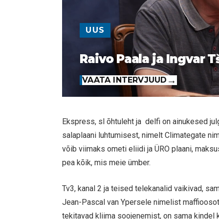
UUS
Raivo Paala ja Ingvar T
VAATA INTERVJUUD
Ekspress, sl õhtuleht ja delfi on ainukesed ju
salaplaani luhtumisest, nimelt Climategate n
võib viimaks ometi eliidi ja ÜRO plaani, maksu
pea kõik, mis meie ümber.
Tv3, kanal 2 ja teised telekanalid vaikivad, sa
Jean-Pascal van Ypersele nimelist maffioosot
tekitavad kliima soojenemist, on sama kindel k