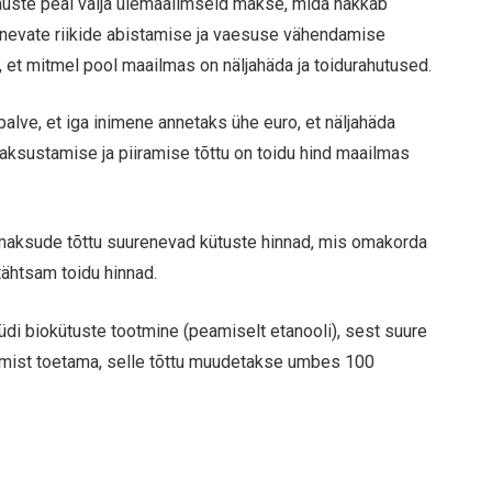
muste peal välja ülemaailmseid makse, mida hakkab
evate riikide abistamise ja vaesuse vähendamise
 et mitmel pool maailmas on näljahäda ja toidurahutused.
alve, et iga inimene annetaks ühe euro, et näljahäda
ksustamise ja piiramise tõttu on toidu hind maailmas
 maksude tõttu suurenevad kütuste hinnad, mis omakorda
 tähtsam toidu hinnad.
di biokütuste tootmine (peamiselt etanooli), sest suure
otmist toetama, selle tõttu muudetakse umbes 100