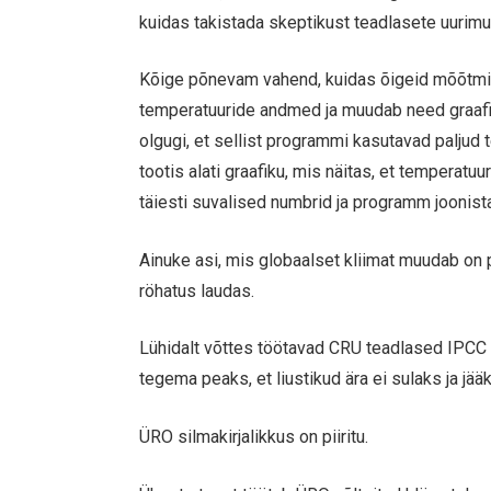
kuidas takistada skeptikust teadlasete uurimu
Kõige põnevam vahend, kuidas õigeid mõõtmis
temperatuuride andmed ja muudab need graafik
olgugi, et sellist programmi kasutavad paljud
tootis alati graafiku, mis näitas, et tempera
täiesti suvalised numbrid ja programm joonista
Ainuke asi, mis globaalset kliimat muudab on 
röhatus laudas.
Lühidalt võttes töötavad CRU teadlased IPCC 
tegema peaks, et liustikud ära ei sulaks ja jää
ÜRO silmakirjalikkus on piiritu.