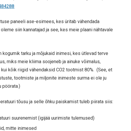
/484288
tuse paneeli ase-esimees, kes üritab vähendada
 oleme siin kannatajad ja see, kes meie plaani nähtavale
n kogumik tarku ja mõjukaid inimesi, kes ütlevad terve
us, miks meie kliima soojeneb ja ainuke võimalus,
, kui kõik riigid vähendaksid CO2 tootmist 80%. (See, et
ste, tootmiste ja miljonite inimeste surma ei ole ju
u pöörata.)
atuuri tõusu ja selle õhku paiskamist tuleb piirata siis:
uri suurenemist (igijää uurimiste tulemused)
id, mitte inimesed