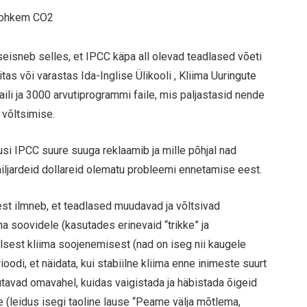
 rohkem CO2
eisneb selles, et IPCC käpa all olevad teadlased võeti
itas või varastas Ida-Inglise Ülikooli , Kliima Uuringute
li ja 3000 arvutiprogrammi faile, mis paljastasid nende
 võltsimise.
usi IPCC suure suuga reklaamib ja mille põhjal nad
miljardeid dollareid olematu probleemi ennetamise eest.
est ilmneb, et teadlased muudavad ja võltsivad
 soovidele (kasutades erinevaid “trikke” ja
lsest kliima soojenemisest (nad on iseg nii kaugele
odi, et näidata, kui stabiilne kliima enne inimeste suurt
arutavad omavahel, kuidas vaigistada ja häbistada õigeid
 (leidus isegi taoline lause “Peame välja mõtlema,