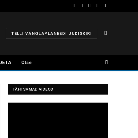
Facebook
YouTube
Instagram
X
Telegram
(Twitter)
TELLI VANGLAPLANEEDI UUDISKIRI
OETA
Otse
TÄHTSAMAD VIDEOD