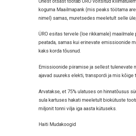
Ühest otsast töötab ÜRO võltsitud kliimatule
koguma Maailmapank (mis peaks töötama aren
nimel) samas, muretsedes meeletult selle üle,
ÜRO esitas tervele (loe rikkamale) maailmale p
peatada, samas kui erinevate emissioonide ma
kaks korda tõusnud.
Emissioonide piiramise ja sellest tulenevate
ajavad suureks elekti, transpordi ja mis kõige
Arvatakse, et 75% ulatuses on hinnatõusus süü
sula kartuses hakati meeletult biokütuste to
miljonit tonni vilja iga aasta kütuseks.
Haiti Mudakoogid