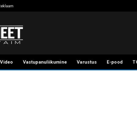
Reklaam
Video
Vastupanuliikumine
Varustus
E-pood
T