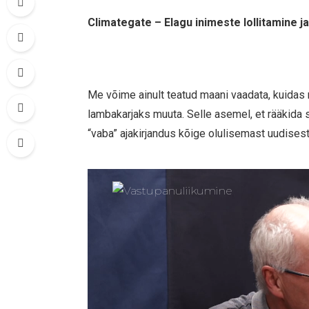
Climategate – Elagu inimeste lollitamine j
Me võime ainult teatud maani vaadata, kuidas 
lambakarjaks muuta. Selle asemel, et rääkida s
“vaba” ajakirjandus kõige olulisemast uudisest,