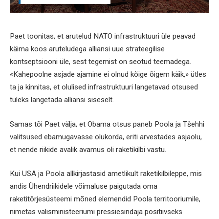
Paet toonitas, et arutelud NATO infrastruktuuri üle peavad
käima koos aruteludega alliansi uue strateegilise
kontseptsiooni üle, sest tegemist on seotud teemadega.
«Kahepoolne asjade ajamine ei olnud kõige õigem käik,» ütles
ta ja kinnitas, et olulised infrastruktuuri langetavad otsused
tuleks langetada alliansi siseselt.
Samas tõi Paet välja, et Obama otsus paneb Poola ja Tšehhi
valitsused ebamugavasse olukorda, eriti arvestades asjaolu,
et nende riikide avalik avamus oli raketikilbi vastu.
Kui USA ja Poola allkirjastasid ametlikult raketikilbileppe, mis
andis Ühendriikidele võimaluse paigutada oma
raketitõrjesüsteemi mõned elemendid Poola territooriumile,
nimetas välisministeeriumi pressiesindaja positiivseks