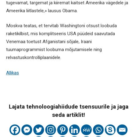
tugevamat, targemat ja kiiremat kaitset Ameerika vägedele ja
Ameerika liitlastele,» lausus Obama.
Moskva teatas, et tervitab Washingtoni otsust loobuda
raketikilbist, mis komplitseeris USA püüdeid saavutada
Venemaa toetust Afganistani sõjale, Iraani
tuumaprogrammist loobuma mõjutamisele ning
relvastuskontrolliplaanidele.
Allikas
Lajata tehnoloogiahiidude tsensuurile ja jaga
seda artiklit!