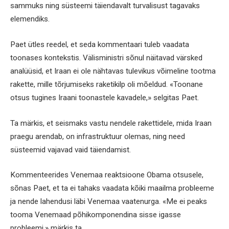
sammuks ning süsteemi täiendavalt turvalisust tagavaks
elemendiks.
Paet ütles reedel, et seda kommentaari tuleb vaadata
toonases kontekstis. Välisministri sõnul näitavad värsked
analüüsid, et Iraan ei ole nähtavas tulevikus võimeline tootma
rakette, mille tõrjumiseks raketikilp oli mõeldud. «Toonane
otsus tugines Iraani toonastele kavadele,» selgitas Paet.
Ta märkis, et seismaks vastu nendele rakettidele, mida Iraan
praegu arendab, on infrastruktuur olemas, ning need
süsteemid vajavad vaid täiendamist.
Kommenteerides Venemaa reaktsioone Obama otsusele,
sõnas Paet, et ta ei tahaks vaadata kõiki maailma probleeme
ja nende lahendusi läbi Venemaa vaatenurga. «Me ei peaks
tooma Venemaad põhikomponendina sisse igasse
probleemi,» märkis ta.