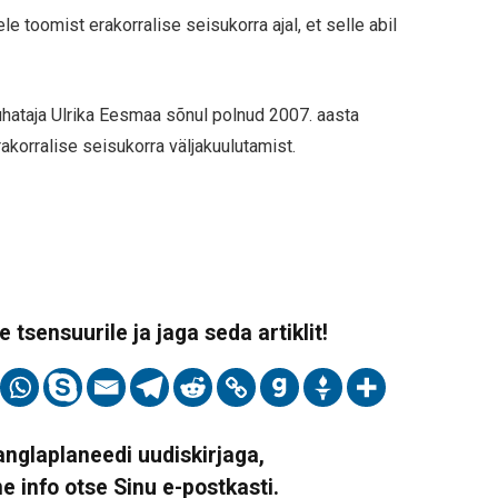
e toomist erakorralise seisukorra ajal, et selle abil
juhataja Ulrika Eesmaa sõnul polnud 2007. aasta
rakorralise seisukorra väljakuulutamist.
 tsensuurile ja jaga seda artiklit!
Vanglaplaneedi uudiskirjaga,
ne info otse Sinu e-postkasti.