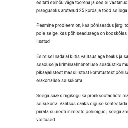
esitati eelnõu väga toorena ja see ei vastan
praeguseks arutanud 25 korda ja tööd sellega 
Peamine probleem on, kas põhiseadus järgi toh
pole selge, kas põhiseadusega on kooskõlas
lisatud.
Eelmisel nädalal kiitis valitsus aga heaks ja s
seaduse ja kriminaalmenetluse seadustiku muu
pikaajalistest massilistest korratustest põhis
erakorralise seisukorra.
Seega saaks riigikogu ka pronksöötaoliste mas
seisukorra. Valitsus saaks õiguse kehtestada 
piirata suuresti inimeste põhiõigusi, seega an
volitused.