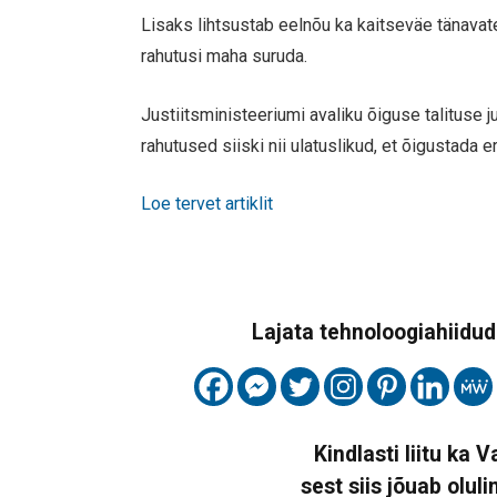
Lisaks lihtsustab eelnõu ka kaitseväe tänavatel
rahutusi maha suruda.
Justiitsministeeriumi avaliku õiguse talituse 
rahutused siiski nii ulatuslikud, et õigustada e
Loe tervet artiklit
Lajata tehnoloogiahiidude
Kindlasti liitu ka 
sest siis jõuab oluli