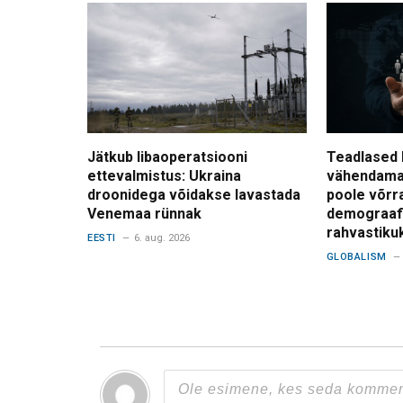
Jätkub libaoperatsiooni
Teadlased 
ettevalmistus: Ukraina
vähendama
droonidega võidakse lavastada
poole võrr
Venemaa rünnak
demograafi
rahvastiku
EESTI
6. aug. 2026
GLOBALISM