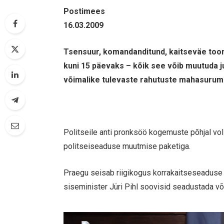
Postimees
16.03.2009
Tsensuur, komandanditund, kaitseväe toom
kuni 15 päevaks – kõik see võib muutuda 
võimalike tulevaste rahutuste mahasurum
Politseile anti pronksöö kogemuste põhjal vol
politseiseaduse muutmise paketiga.
Praegu seisab riigikogus korrakaitseseaduse e
siseminister Jüri Pihl soovisid seadustada võ