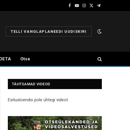
Facebook
YouTube
Instagram
X
Telegram
(Twitter)
TELLI VANGLAPLANEEDI UUDISKIRI
OETA
Otse
TÄHTSAMAD VIDEOD
Esitusloendis pole ühtegi videot.