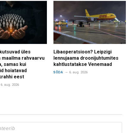
kutsuvad üles
Libaoperatsioon? Leipzigi
 maailma rahvaarvu
lennujaama droonijuhtumites
a, samas kui
kahtlustatakse Venemaad
d hoiatavad
SÕDA
6. aug. 2026
krahhi eest
6. aug. 2026