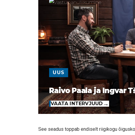
UUS
Raivo Paala ja Ingvar T
VAATA INTERVJUUD
See seadus toppab endiselt riigikogu õigusko