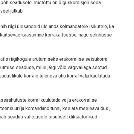
ud põhiseadusele, mistõttu on õiguskomisjon seda
veel jätkub.
ib riigi ülesandeid üle anda kolmandatele isikutele, ka
 kaitseväe kaasamine korrakaitsesse, nagu eelnõusse
aatis riigikogule arutamiseks erakorralise seisukorra
tmise seaduse, mille järgi võib vägivallaga seotud
eaduslikule korrale tuleneva ohu korral välja kuulutada
sirahutuste korral kuulutada välja erakorralise
tsensuuri ja komandanditunni, keelata meeleavaldusi,
nab seadus valitsusele sisuliselt diktaatorlikud