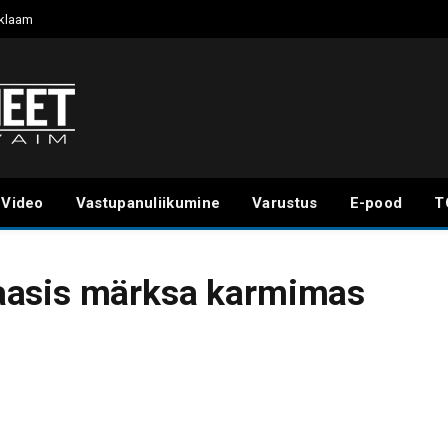
klaam
Video
Vastupanuliikumine
Varustus
E-pood
T
aasis märksa karmimas