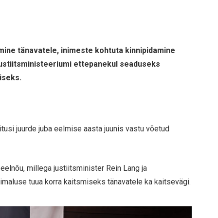
ine tänavatele, inimeste kohtuta kinnipidamine
justiitsministeeriumi ettepanekul seaduseks
iseks.
itusi juurde juba eelmise aasta juunis vastu võetud
elnõu, millega justiitsminister Rein Lang ja
imaluse tuua korra kaitsmiseks tänavatele ka kaitsevägi.